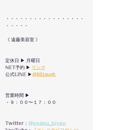
・・・・・・・・・・・・・・・・・
・・・・・
《 遠藤美容室 》
定休日 ▶︎ 月曜日
ℕ𝔼𝕋予約 ▶︎ 
リンク
公式𝕃𝕀ℕ𝔼 ▶︎
@691guyfc
営業時間 ▶︎ 
・９：００〜１７：００
𝕋𝕨𝕚𝕥𝕥𝕖𝕣：
@𝕖𝕟𝕕𝕠𝕦_𝕓𝕚𝕪𝕠𝕦