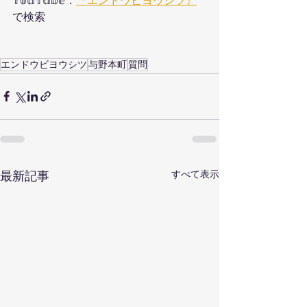
𝕐𝕠𝕦𝕋𝕦𝕓𝕖：
『エンドウビヨウシツ』
で検索
エンドウビヨウシツ
与野本町
質問
すべて表示
最新記事