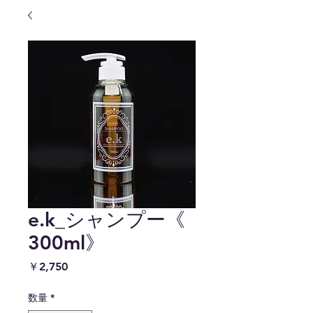
e.k_シャンプー《
300ml》
価
￥2,750
格
数量
*