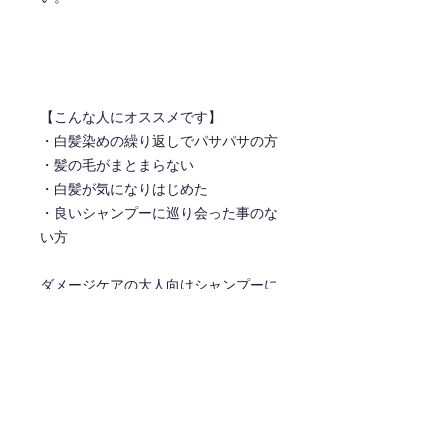
【こんな人にオススメです】
・白髪染めの繰り返しでパサパサの方
・髪の毛がまとまらない
・白髪が気になりはじめた
・良いシャンプーに巡り会った事のな
い方
ダメージケアの大人向けシャンプーに
なっております。
当てはまる方にはオススメです♪
※生産時期により容器デザインが写真
と違いますが内容や量は同じになって
おります。