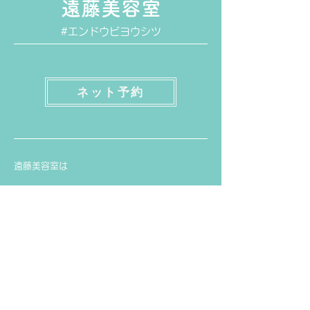
​遠藤美容室
​#エンドウビヨウシツ
ネット予約
遠藤美容室は
【大人女性のショート・ショートボブ・メンズ
スタイルの得意なサロンです】
40〜60代大人女性の悩まれてる方が、『こんな
に親身に聞いてくださり大変丁寧な対応で安心
して任せられました』とのお声を多数いただい
ております。ネット予約なら24時間いつでも行
きたいと思った時にご予約がお取り出来ます。
日本テレビ朝の情報番組『zip!』など
テレビ番組で紹介されました。